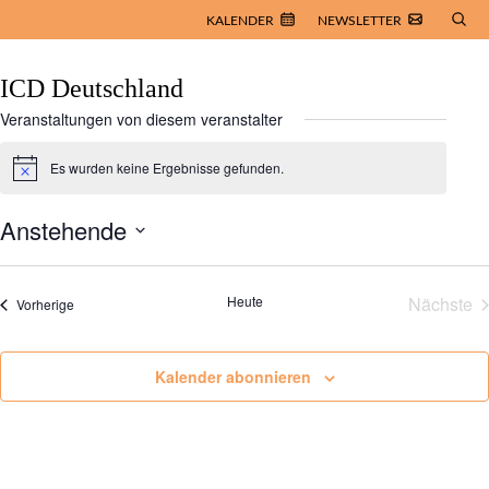
KALENDER
NEWSLETTER
ICD Deutschland
Veranstaltungen von diesem veranstalter
Es wurden keine Ergebnisse gefunden.
Hinweis
Anstehende
Datum
wählen.
Heute
Nächste
Veranstaltungen
Vorherige
Veran
Kalender abonnieren