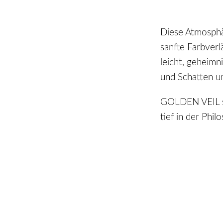
Diese Atmosphä
sanfte Farbverl
leicht, geheimn
und Schatten u
GOLDEN VEIL ste
tief in der Phi