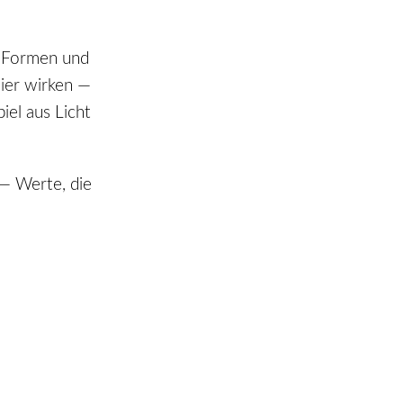
e Formen und
eier wirken —
iel aus Licht
 — Werte, die