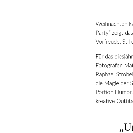
Weihnachten ka
Party“ zeigt da
Vorfreude, Sti
Für das diesjäh
Fotografen Mat
Raphael Strobe
die Magie der S
Portion Humor. 
kreative Outfit
„Un