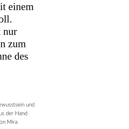
it einem
ll.
 nur
en zum
nne des
ewusstsein und
aus der Hand
von Mira