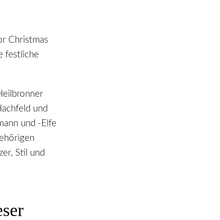
r Christmas
 festliche
Heilbronner
Hachfeld und
mann und -Elfe
gehörigen
r, Stil und
eser