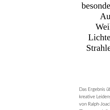
besonde
Au
Wei
Licht
Strahl
Das Ergebnis ü
kreative Leide
von Ralph-Joac