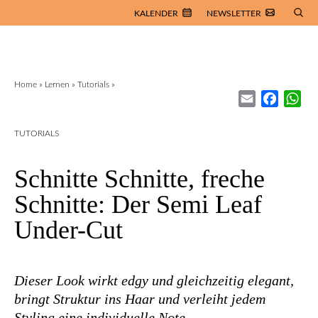
KALENDER
NEWSLETTER
Home
»
Lernen
»
Tutorials
»
Email
Facebo
Wh
TUTORIALS
Schnitte Schnitte, freche
Schnitte: Der Semi Leaf
Under-Cut
Dieser Look wirkt edgy und gleichzeitig elegant,
bringt Struktur ins Haar und verleiht jedem
Styling eine individuelle Note.