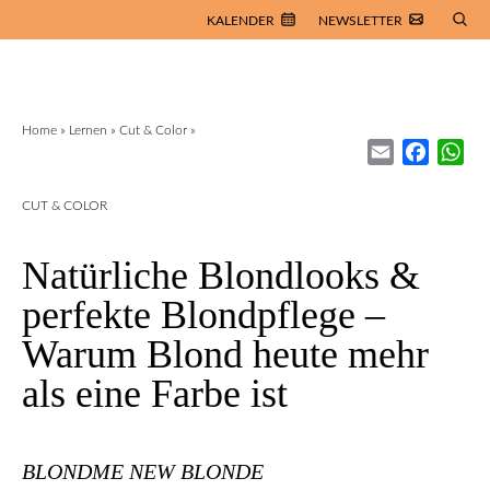
KALENDER
NEWSLETTER
Home
»
Lernen
»
Cut & Color
»
Email
Facebo
Wh
CUT & COLOR
Natürliche Blondlooks &
perfekte Blondpflege –
Warum Blond heute mehr
als eine Farbe ist
BLONDME NEW BLONDE