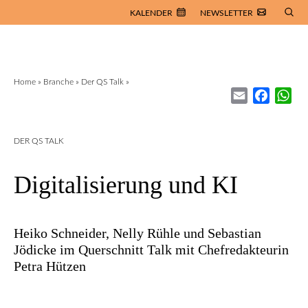
KALENDER
NEWSLETTER
Home
»
Branche
»
Der QS Talk
»
Email
Facebo
Wh
DER QS TALK
Digitalisierung und KI
Heiko Schneider, Nelly Rühle und Sebastian
Jödicke im Querschnitt Talk mit Chefredakteurin
Petra Hützen