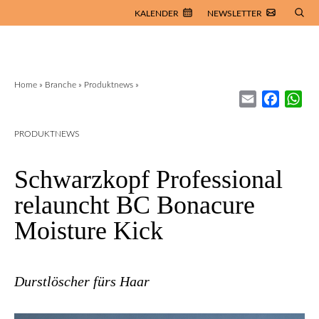
KALENDER
NEWSLETTER
Home
»
Branche
»
Produktnews
»
Email
Facebo
Wh
PRODUKTNEWS
Schwarzkopf Professional
relauncht BC Bonacure
Moisture Kick
Durstlöscher fürs Haar