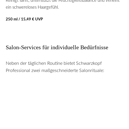
Reinigt sanft, unterstützt die Feuchtigkeitsbalance und verleiht
Con
ein schwereloses Haargefühl.
sic
250 ml / 15,49 € UVP
200
Salon-Services für individuelle Bedürfnisse
Neben der täglichen Routine bietet Schwarzkopf
Professional zwei maßgeschneiderte Salonrituale: