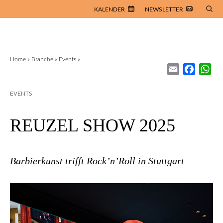
KALENDER
NEWSLETTER
Home
»
Branche
»
Events
»
Email
Facebo
Wh
EVENTS
REUZEL SHOW 2025
Barbierkunst trifft Rock’n’Roll in Stuttgart